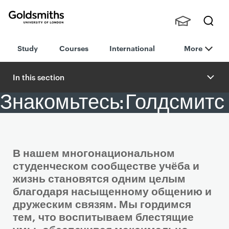
Goldsmiths -
Stude
Searc
University of
Study
Courses
International
More
nts,
h
London
Staff
and
In this section
Alumn
Знакомьтесь: Голдсмитс
i
Article
В нашем многонациональном
студенческом сообществе учёба и
жизнь становятся одним целым
благодаря насыщенному общению и
дружеским связям. Мы гордимся
тем, что воспитываем блестящие
умы, обеспечивая максимально