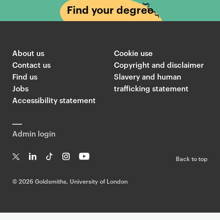
Find your degree
About us
Cookie use
Contact us
Copyright and disclaimer
Find us
Slavery and human
Jobs
trafficking statement
Accessibility statement
Admin login
Back to top
T
Li
Ti
In
Yo
w
n
k
st
uT
©
2026 Goldsmiths, University of London
it
k
T
a
ub
te
e
o
g
e
r
dI
k
ra
n
m